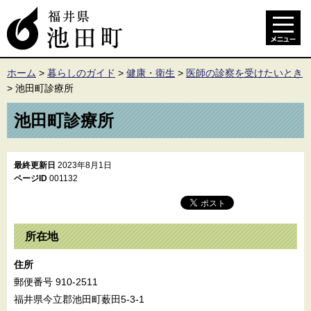
ホーム
>
暮らしのガイド
>
健康・衛生
>
医師の診察を受けたいとき
>
池田町診療所
池田町診療所
最終更新日
2023年8月1日
ページID
001132
所在地
住所
郵便番号 910-2511
福井県今立郡池田町薮田5-3-1