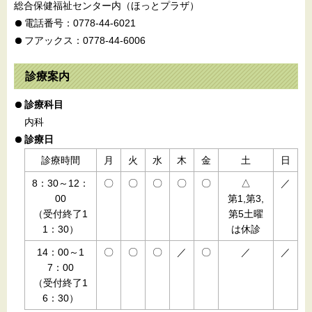
総合保健福祉センター内（ほっとプラザ）
電話番号：0778-44-6021
フアックス：0778-44-6006
診療案内
診療科目
内科
診療日
診療時間
月
火
水
木
金
土
日
8：30～12：
〇
〇
〇
〇
〇
△
／
00
第1,第3,
（受付終了1
第5土曜
1：30）
は休診
14：00～1
〇
〇
〇
／
〇
／
／
7：00
（受付終了1
6：30）