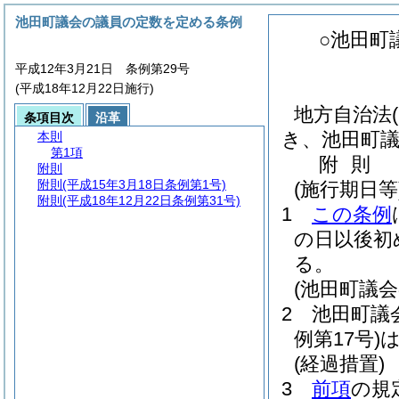
池田町議会の議員の定数を定める条例
○池田町
平成12年3月21日 条例第29号
(平成18年12月22日施行)
地方自治法
条項目次
沿革
き、池田町議
本則
第1項
附
則
附則
附則
(平成15年3月18日条例第1号)
(施行期日等
附則
(平成18年12月22日条例第31号)
1
この条例
の日以後初
る。
(池田町議
2
池田町議
例第17号)
(経過措置)
3
前項
の規