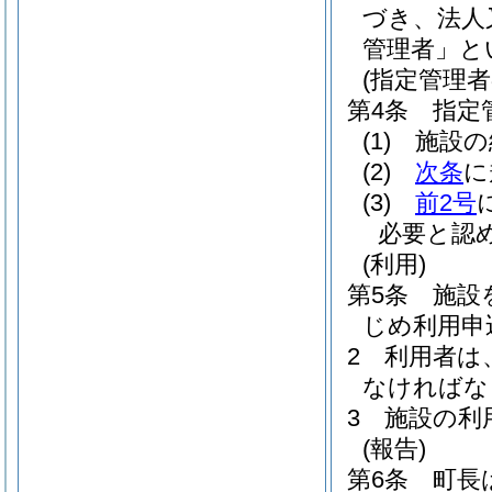
づき、法人
管理者」と
(指定管理
第4条
指定
(1)
施設の
(2)
次条
に
(3)
前2号
必要と認
(利用)
第5条
施設
じめ利用申
2
利用者は
なければな
3
施設の利
(報告)
第6条
町長