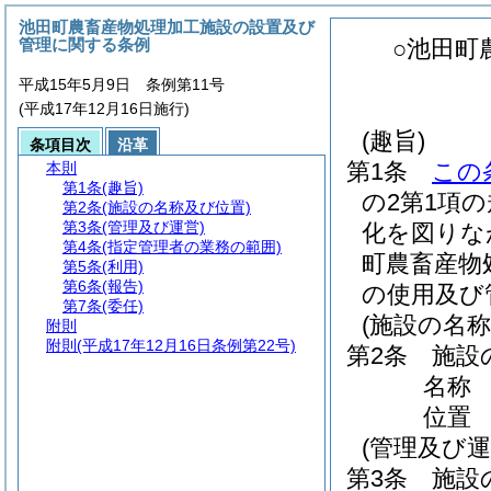
池田町農畜産物処理加工施設の設置及び
管理に関する条例
○池田町
平成15年5月9日 条例第11号
(平成17年12月16日施行)
(趣旨)
条項目次
沿革
第1条
この
本則
第1条
(趣旨)
の2第1項
第2条
(施設の名称及び位置)
第3条
(管理及び運営)
化を図りな
第4条
(指定管理者の業務の範囲)
町農畜産物
第5条
(利用)
第6条
(報告)
の使用及び
第7条
(委任)
(施設の名称
附則
附則
(平成17年12月16日条例第22号)
第2条
施設
名称
位置 
(管理及び運
第3条
施設