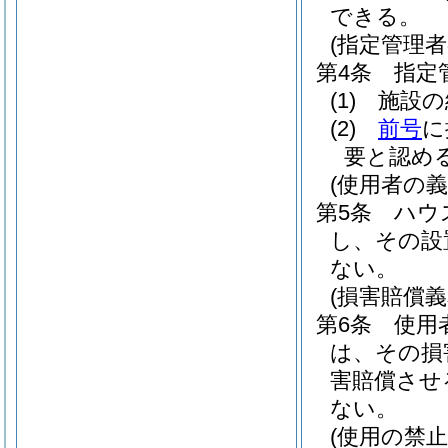
できる。
(指定管理
第4条
指定
(1)
施設の
(2)
前号
に
要と認め
(使用者の義
第5条
ハウ
し、その設
ない。
(損害賠償義
第6条
使用
は、その損
害賠償させ
ない。
(使用の禁止