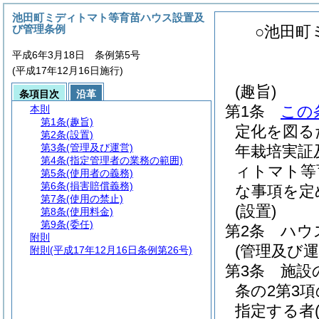
池田町ミディトマト等育苗ハウス設置及
び管理条例
○池田町
平成6年3月18日 条例第5号
(平成17年12月16日施行)
(趣旨)
条項目次
沿革
第1条
この
本則
第1条
(趣旨)
定化を図る
第2条
(設置)
第3条
(管理及び運営)
年栽培実証
第4条
(指定管理者の業務の範囲)
ィトマト等
第5条
(使用者の義務)
第6条
(損害賠償義務)
な事項を定
第7条
(使用の禁止)
(設置)
第8条
(使用料金)
第9条
(委任)
第2条
ハウ
附則
(管理及び運
附則
(平成17年12月16日条例第26号)
第3条
施設
条の2第3
指定する者