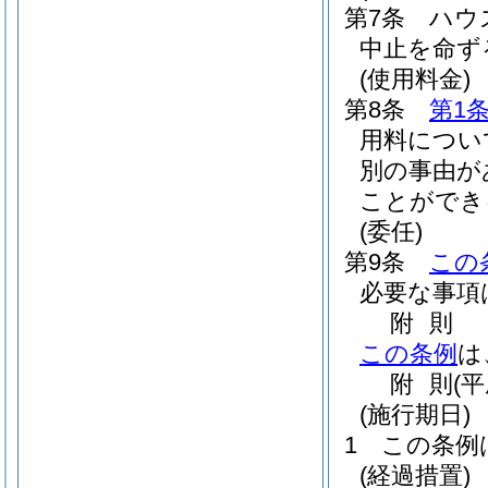
第7条
ハウ
中止を命ず
(使用料金)
第8条
第1
用料につい
別の事由が
ことができ
(委任)
第9条
この
必要な事項
附
則
この条例
は
附
則
(平
(施行期日)
1
この条例
(経過措置)