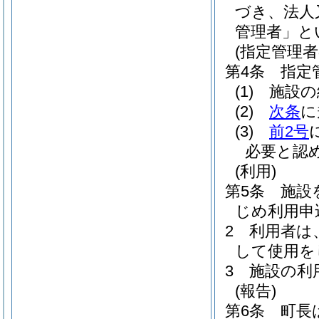
づき、法人
管理者」と
(指定管理
第4条
指定
(1)
施設の
(2)
次条
に
(3)
前2号
必要と認
(利用)
第5条
施設
じめ利用申
2
利用者は
して使用を
3
施設の利
(報告)
第6条
町長