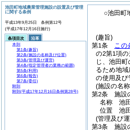
池田町地域農業管理施設の設置及び管理
に関する条例
○池田町
平成13年9月25日 条例第12号
(平成17年12月16日施行)
(趣旨)
条項目次
沿革
第1条
この
本則
第1条
(趣旨)
の2第1項
第2条
(施設の名称及び位置)
第3条
(管理及び運営)
じ、池田町
第4条
(指定管理者の業務の範囲)
るため地域
第5条
(利用)
第6条
(報告)
の使用及び
第7条
(委任)
(施設の名称
附則
附則
(平成17年12月16日条例第28号)
第2条
施設
名称 池
位置 池田
(管理及び運
第3条
施設