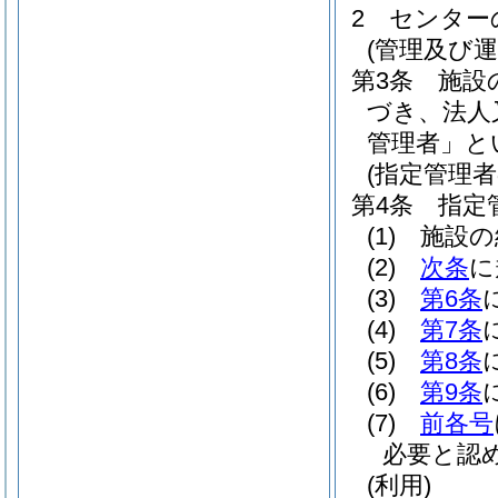
2
センター
(管理及び運
第3条
施設
づき、法人
管理者」と
(指定管理
第4条
指定
(1)
施設の
(2)
次条
に
(3)
第6条
(4)
第7条
(5)
第8条
(6)
第9条
(7)
前各号
必要と認
(利用)