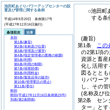
池田町あぐりパワーアップセンターの設
置及び管理に関する条例
○池田町
する条
平成14年9月20日 条例第17号
(平成17年12月16日施行)
条項目次
沿革
(趣旨)
本則
第1条
(趣旨)
第1条
この
第2条
(名称及び位置)
第3条
(管理及び運営)
の2第1項
第4条
(指定管理者の業務の範囲)
資源と畜産
第5条
(利用)
第6条
(利用の制限)
化し活用す
第7条
(損害賠償)
図るととも
第8条
(利用料金)
第9条
(製造品等の販売)
りパワーア
第10条
(管理委託の禁止)
し、その管
第11条
(委任)
附則
(名称及び位
附則
(平成17年12月16日条例第29号)
第2条
セン
別表
(第2条関係)
ター」とす