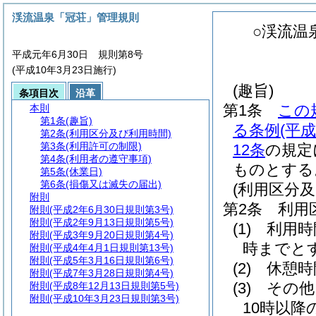
渓流温泉「冠荘」管理規則
○渓流温
平成元年6月30日 規則第8号
(平成10年3月23日施行)
(趣旨)
条項目次
沿革
第1条
この
本則
第1条
(趣旨)
る条例
(平
第2条
(利用区分及び利用時間)
第3条
(利用許可の制限)
12条
の規定
第4条
(利用者の遵守事項)
ものとする
第5条
(休業日)
第6条
(損傷又は滅失の届出)
(利用区分及
附則
第2条
利用
附則
(平成2年6月30日規則第3号)
附則
(平成2年9月13日規則第5号)
(1)
利用時
附則
(平成3年9月20日規則第4号)
時までと
附則
(平成4年4月1日規則第13号)
附則
(平成5年3月16日規則第6号)
(2)
休憩時
附則
(平成7年3月28日規則第4号)
(3)
その他
附則
(平成8年12月13日規則第5号)
附則
(平成10年3月23日規則第3号)
10時以