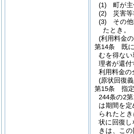
(1)
町が主
(2)
災害等
(3)
その他
たとき。
(利用料金の
第14条
既
むを得ない
理者が還付
利用料金の
(原状回復義
第15条
指
244条の
は期間を定
られたとき
状に回復し
きは、この