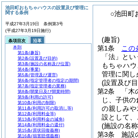
池田町おもちゃハウスの設置及び管理に
関する条例
○池田町
平成27年3月19日 条例第3号
(平成27年3月19日施行)
(趣旨)
条項目次
沿革
第1条
この
本則
第1条
(趣旨)
「法」とい
第2条
(設置及び目的)
第3条
(施設の名称及び位置)
もちゃハウ
第4条
(事業)
管理に関し
第5条
(管理及び運営)
第6条
(指定管理者の指定の期間)
(設置及び目
第7条
(指定管理者の業務)
第2条
「木
第8条
(開業日及び開業時間)
第9条
(利用の許可)
じ、子供の
第10条
(利用の制限)
の親しみや
第11条
(利用許可の取消し等)
第12条
(利用料金等)
設として、
第13条
(利用料金の減免)
(施設の名称
第14条
(利用料金の還付)
第15条
(原状回復義務)
第3条
施設
第16条
(損害賠償義務)