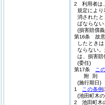
2
利用者は
規定により
消されたと
ばならない
(損害賠償義
第16条
故
したときは
ならない。
は、損害賠
(委任)
第17条
こ
附
則
(施行期日)
1
この条例
(池田町木
2
池田町木