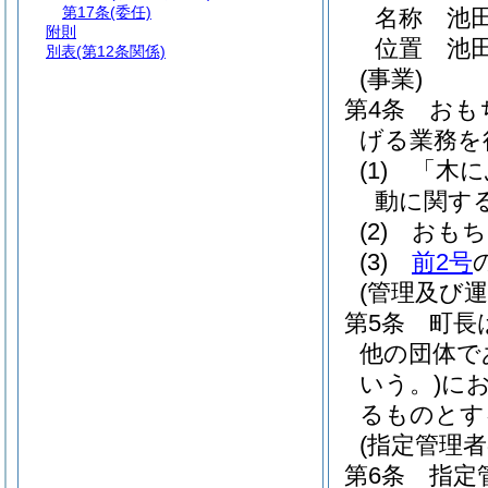
第17条
(委任)
名称 池
附則
位置 池田
別表
(第12条関係)
(事業)
第4条
おも
げる業務を
(1)
「木に
動に関す
(2)
おもち
(3)
前2号
(管理及び運
第5条
町長
他の団体で
いう。)
に
るものとす
(指定管理
第6条
指定