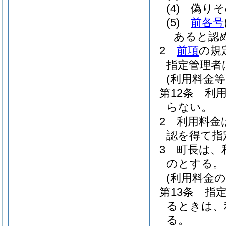
(4)
偽りそ
(5)
前各号
あると認
2
前項
の規
指定管理者
(利用料金等
第12条
利
らない。
2
利用料金
認を得て指
3
町長は、
のとする。
(利用料金の
第13条
指
るときは、
る。