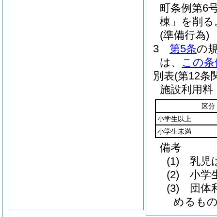
町条例第6号
棟」を削る
(準備行為)
3
第5条
の
は、
この条
別表
(第12条
施設利用料
区分
小学生以上
小学生未満
備考
(1) 乳
(2) 小
(3) 
めるも