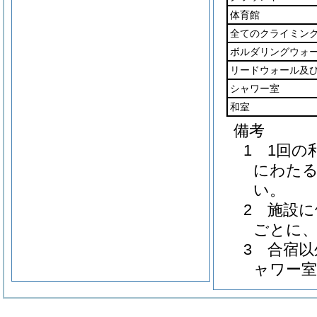
体育館
全てのクライミン
ボルダリングウォ
リードウォール及
シャワー室
和室
備考
1 1回
にわたる
い。
2 施設
ごとに、
3 合宿
ャワー室