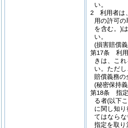
い。
2
利用者は
用の許可の
を含む。)
い。
(損害賠償義
第17条
利
きは、これ
い。
ただし
賠償義務の
(秘密保持義
第18条
指
る者
(以下
に関し知り
てはならな
指定を取り