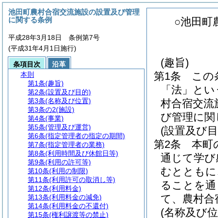
池田町農村合宿交流施設の設置及び管理
に関する条例
○池田町
平成28年3月18日 条例第7号
(平成31年4月1日施行)
(趣旨)
条項目次
沿革
第1条
この
本則
第1条
(趣旨)
「法」とい
第2条
(設置及び目的)
第3条
(名称及び位置)
村合宿交流
第3条の2
(施設)
び管理に関
第4条
(事業)
第5条
(管理及び運営)
(設置及び目
第6条
(指定管理者の指定の期間)
第2条
本町
第7条
(指定管理者の業務)
第8条
(利用時間及び休館日等)
通じて学び
第9条
(利用の許可等)
むとともに
第10条
(利用の制限)
第11条
(利用許可の取消し等)
ることを通
第12条
(利用料金)
て、農村合
第13条
(利用料金の減免)
第14条
(利用料金の不還付)
(名称及び位
第15条
(権利譲渡等の禁止)