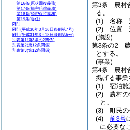
第16条
(原状回復義務)
第3条
農村
第17条
(損害賠償義務)
る。
第18条
(秘密保持義務)
第19条
(委任)
(1)
名称 
附則
(2)
位置 
附則
(平成30年3月16日条例第7号)
附則
(平成31年3月18日条例第5号)
(施設)
別表第1
(第3条の2関係)
第3条の2
別表第2
(第12条関係)
別表第3
(第12条関係)
とする。
(事業)
第4条
農村
掲げる事業
(1)
宿泊施
(2)
農村の
と。
(3)
町民の
(4)
前3号
に必要な