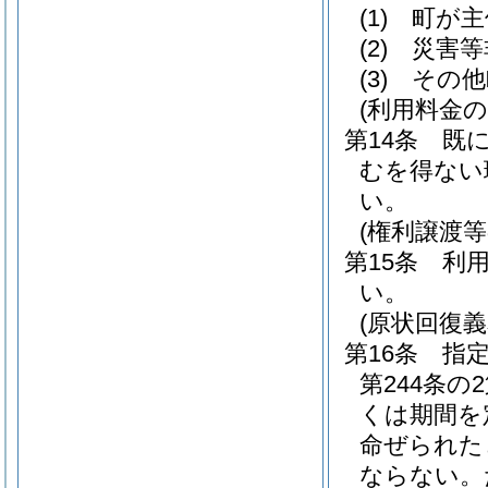
(1)
町が主
(2)
災害等
(3)
その他
(利用料金の
第14条
既
むを得ない
い。
(権利譲渡等
第15条
利
い。
(原状回復義
第16条
指
第244条
くは期間を
命ぜられた
ならない。