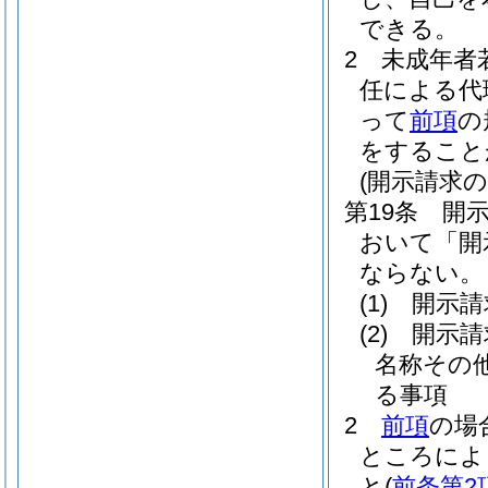
できる。
2
未成年者
任による代
って
前項
の
をすること
(開示請求の
第19条
開
おいて「開
ならない。
(1)
開示請
(2)
開示請
名称その
る事項
2
前項
の場
ところによ
と
(
前条第2