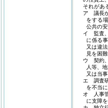
それがあ
ア
議長
をする場
公共の安
イ
監査
に係る事
又は違法
見を困
ウ
契約
人等、地
又は当
エ
調査
を不当
オ
人事
に支障
カ
独立