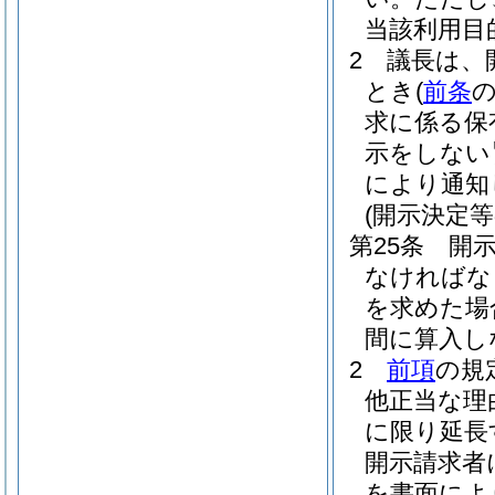
当該利用目
2
議長は、
とき
(
前条
求に係る保
示をしない
により通知
(開示決定等
第25条
開
なければな
を求めた場
間に算入し
2
前項
の規
他正当な理
に限り延長
開示請求者
を書面によ