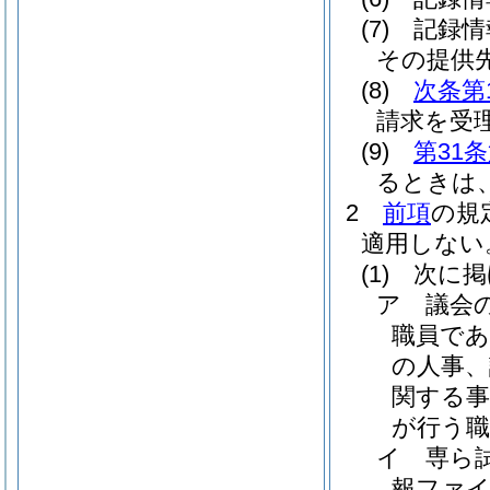
(7)
記録情
その提供
(8)
次条第
請求を受
(9)
第31
るときは
2
前項
の規
適用しない
(1)
次に掲
ア
議会
職員で
の人事、
関する
が行う職
イ
専ら
報ファ