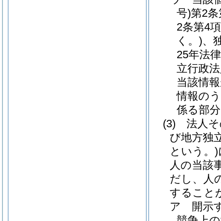
号)
第2
2条第4
く。)
、
25年法律
立行政法
当該情報
情報のう
係る部分
(3)
法人そ
び地方独
という。)
人の当該
だし、人
すること
ア
開示
競争上