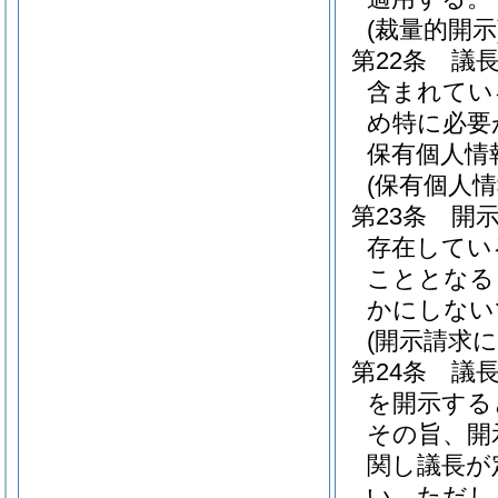
(裁量的開示
第22条
議
含まれてい
め特に必要
保有個人情
(保有個人
第23条
開
存在してい
こととなる
かにしない
(開示請求
第24条
議
を開示する
その旨、開
関し議長が
い。
ただし