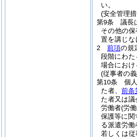
い。
(安全管理措
第9条
議長
その他の保
置を講じな
2
前項
の規
段階にわた
場合におけ
(従事者の義
第10条
個
た者、
前条
た者又は議
労働者
(労
保護等に関
る派遣労働
若しくは従