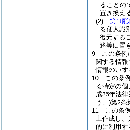
ることの
置き換え
(2)
第1項
る個人識
復元する
述等に置
9
この条例
関する情報
情報のいず
10
この条
る特定の個
成25年法
う。)
第2条
11
この条
上作成し、
的に利用す