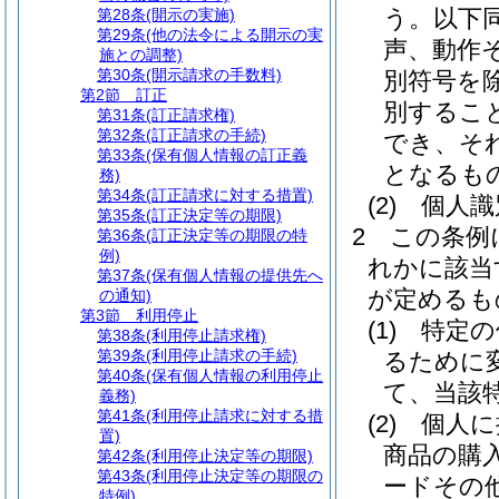
う。以下同
第28条
(開示の実施)
第29条
(他の法令による開示の実
声、動作
施との調整)
第30条
(開示請求の手数料)
別符号を除
第2節
訂正
別するこ
第31条
(訂正請求権)
第32条
(訂正請求の手続)
でき、そ
第33条
(保有個人情報の訂正義
となるも
務)
第34条
(訂正請求に対する措置)
(2)
個人識
第35条
(訂正決定等の期限)
2
この条例
第36条
(訂正決定等の期限の特
例)
れかに該当
第37条
(保有個人情報の提供先へ
が定めるも
の通知)
第3節
利用停止
(1)
特定の
第38条
(利用停止請求権)
第39条
(利用停止請求の手続)
るために
第40条
(保有個人情報の利用停止
て、当該
義務)
第41条
(利用停止請求に対する措
(2)
個人に
置)
商品の購
第42条
(利用停止決定等の期限)
第43条
(利用停止決定等の期限の
ードその
特例)