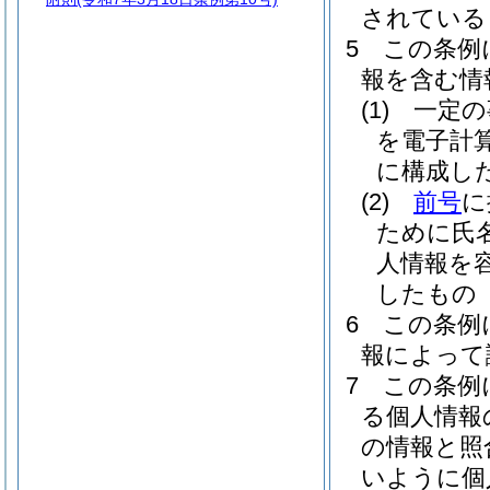
されている
5
この条例
報を含む情
(1)
一定の
を電子計
に構成し
(2)
前号
に
ために氏
人情報を
したもの
6
この条例
報によって
7
この条例
る個人情報
の情報と照
いように個