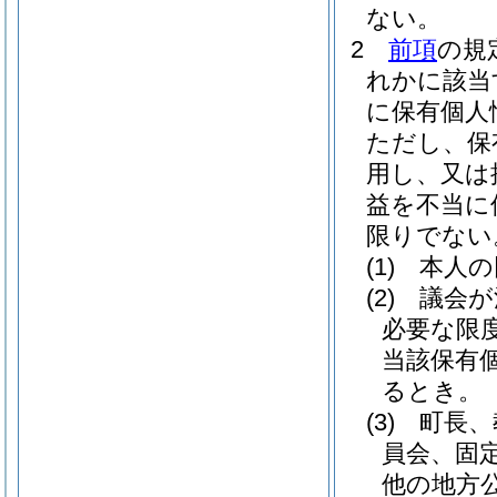
ない。
2
前項
の規
れかに該当
に保有個人
ただし、保
用し、又は
益を不当に
限りでない
(1)
本人の
(2)
議会が
必要な限
当該保有
るとき。
(3)
町長、
員会、固
他の地方