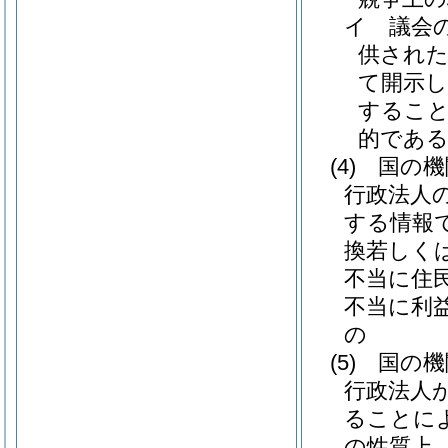
イ
議会
供され
て開示
すること
的であ
(4)
国の機
行政法人
する情報
換若しく
不当に住
不当に利
の
(5)
国の機
行政法人
ることに
の性質上