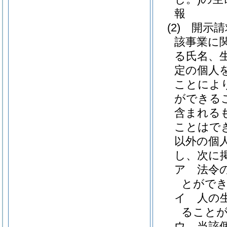
報
(2)
開示請
該事業に
る氏名、
定の個人
ことによ
ができる
含まれる
ことはで
以外の個
し、次に
ア
法令
とがで
イ
人の
ること
ウ
当該