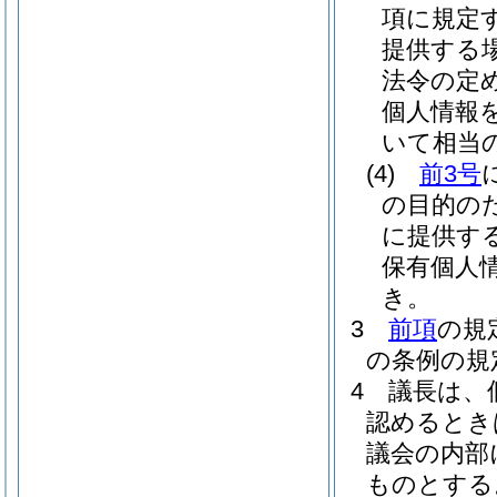
項に規定
提供する
法令の定
個人情報
いて相当
(4)
前3号
の目的の
に提供す
保有個人
き。
3
前項
の規
の条例の規
4
議長は、
認めるとき
議会の内部
ものとする