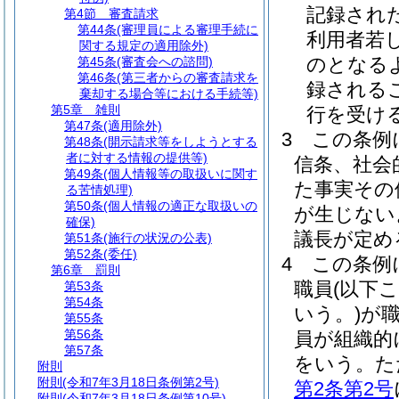
記録され
第4節
審査請求
第44条
(審理員による審理手続に
利用者若
関する規定の適用除外)
のとなる
第45条
(審査会への諮問)
第46条
(第三者からの審査請求を
録される
棄却する場合等における手続等)
第5章
雑則
行を受け
第47条
(適用除外)
3
この条例
第48条
(開示請求等をしようとする
者に対する情報の提供等)
信条、社会
第49条
(個人情報等の取扱いに関す
た事実その
る苦情処理)
第50条
(個人情報の適正な取扱いの
が生じない
確保)
議長が定め
第51条
(施行の状況の公表)
第52条
(委任)
4
この条例
第6章
罰則
職員
(以下
第53条
第54条
いう。)
が
第55条
第56条
員が組織的
第57条
をいう。
た
附則
附則
(令和7年3月18日条例第2号)
第2条第2号
附則
(令和7年3月18日条例第10号)