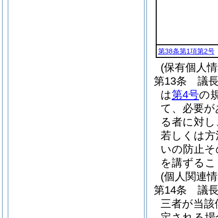
第38条第1項第2号
(保有個人
第13条
議
は
第4号
の
て、必要が
る者に対し
若しくは方
いの防止そ
を講ずるこ
(個人関連
第14条
議
三者が当該
定される場