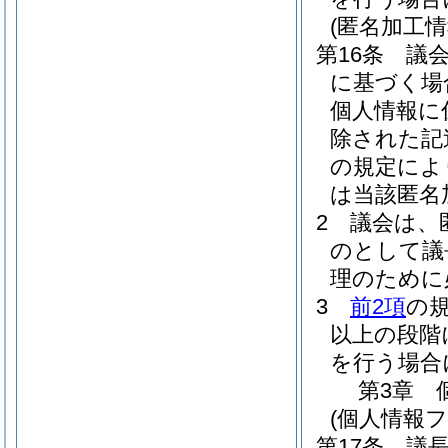
(匿名加工
第16条
議
に基づく場
個人情報に
除された記
の規定によ
は当該匿名
2
議会は、
のとして議
理のために
3
前2項
の
以上の段階
を行う場合
第3章
(個人情報
第17条
議