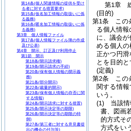
第14条
(個人関連情報の提供を受け
第1章
る者に対する措置要求)
(目的)
第15条
(仮名加工情報の取扱いに係
る義務)
第1条
この
第16条
(匿名加工情報の取扱いに係
る個人情報
る義務)
第3章
個人情報ファイル
に、議会が
第17条
(個人情報ファイル簿の作成
める個人の
及び公表)
第4章
開示、訂正及び利用停止
正かつ円滑
第1節
開示
とを目的と
第18条
(開示請求権)
第19条
(開示請求の手続)
(定義)
第20条
(保有個人情報の開示義
務)
第2条
この
第21条
(部分開示)
関する情報
第22条
(裁量的開示)
第23条
(保有個人情報の存否に関
いう。
する情報)
(1)
当該情
第24条
(開示請求に対する措置)
第25条
(開示決定等の期限)
書、図画
第26条
(開示決定等の期限の特
的方式そ
例)
第27条
(第三者に対する意見書提
方式をい
出の機会の付与等)