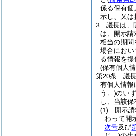
係る保有個
示し、又は
3
議長は、
は、開示請
相当の期間
場合におい
る情報を提
(保有個人
第20条
議
有個人情報
う。)
のい
し、当該保
(1)
開示請
わって開
次号
及び
じ。)
の生