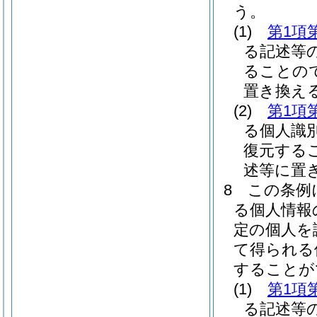
う。
(1)
第1項
る記述等
ることの
置き換え
(2)
第1項
る個人識
復元する
述等に置
8
この条例
る個人情報
定の個人を
て得られる
することが
(1)
第1項
る記述等