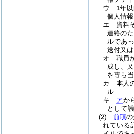
ウ
1年
個人情報
エ
資料
連絡のた
ルであっ
送付又は
オ
職員
成し、又
を専ら当
カ
本人
ル
キ
ア
か
として
(2)
前項
の
れている
イルであ