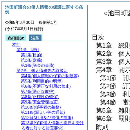
池田町議会の個人情報の保護に関する条
例
○池田町
令和5年3月30日 条例第1号
(令和7年6月1日施行)
目次
条項目次
沿革
第1章
総
本則
第1章
総則
第2章
個
第1条
(目的)
第2条
(定義)
第3章
個
第3条
(議会の責務)
第4章
開
第2章
個人情報等の取扱い
第4条
(個人情報の保有の制限等)
第1節
開
第5条
(利用目的の明示)
第2節
訂
第6条
(不適正な利用の禁止)
第7条
(適正な取得)
第3節
利
第8条
(正確性の確保)
第4節
審
第9条
(安全管理措置)
第10条
(従事者の義務)
第5章
雑
第11条
(漏えい等の通知)
第6章
罰
第12条
(利用及び提供の制限)
第13条
(保有個人情報の提供を受け
附則
る者に対する措置要求)