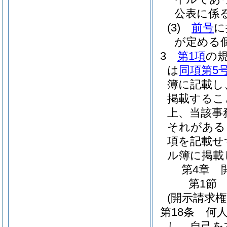
公表に係
(3)
前号
に
が定める
3
第1項
の
は
同項第5
簿に記載し
掲載するこ
上、当該事
それがある
項を記載せ
ル簿に掲載
第4章
第1節
(開示請求権
第18条
何
し、自己を