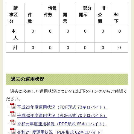
請
情報
部分
非
求区
件
件数
開
開示
公
却
分
数
示
開
下
本
0
0
0
0
0
0
人
計
0
0
0
0
0
0
過去の運用状況
過去に公表した運用状況については以下のリンクからご確認く
ださい。
・
平成29年度運用状況（PDF形式 73キロバイト）
・
平成30年度運用状況（PDF形式 70キロバイト）
・
令和元年度運用状況（PDF形式 65キロバイト）
・
令和2年度運用状況（PDF形式 62キロバイト）