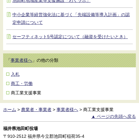
池田町地域産業等支援施設「わくラボ」
中小企業等経営強化法に基づく「先端設備等導入計画」の認
定申請について
セーフティネット5号認定について（融資を受けたいとき）
「
事業者様へ
」の他の分類
入札
商工・労働
商工業支援事業
ホーム
>
農業者・事業者
>
事業者様へ
>
商工業支援事業
▲ ページの先頭へ戻る
福井県池田町役場
〒910-2512
福井県今立郡池田町稲荷35-4