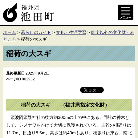
ホーム
>
暮らしのガイド
>
文化・生涯学習
>
能楽以外の文化財・み
どころ
>
稲荷の大スギ
稲荷の大スギ
最終更新日
2025年9月2日
ページID
002932
稲荷の大スギ （福井県指定文化財）
須波阿須疑神社の後方約300mの山の中にある。同社の神木と
して、シメナワをかけて大切に保護されている。主幹の根廻りは
11.7m、目通り8.6m、高さは約40mもあり、枝張りは東西、南北