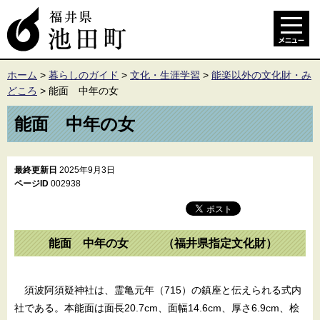
ホーム
>
暮らしのガイド
>
文化・生涯学習
>
能楽以外の文化財・み
どころ
>
能面 中年の女
能面 中年の女
最終更新日
2025年9月3日
ページID
002938
能面 中年の女 （福井県指定文化財）
須波阿須疑神社は、霊亀元年（715）の鎮座と伝えられる式内
社である。本能面は面長20.7cm、面幅14.6cm、厚さ6.9cm、桧