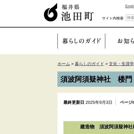
Engl
サイト内検索
ホーム
>
暮らしのガイド
>
文化・生涯学
須波阿須疑神社 楼門
最終更新日
2025年9月3日
ページI
建造物 須波阿須