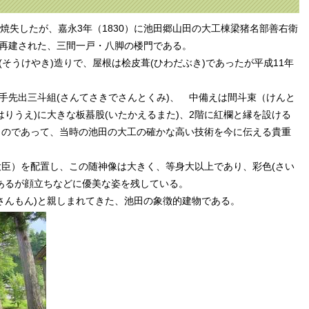
焼失したが、嘉永3年（1830）に池田郷山田の大工棟梁猪名部善右衛
て再建された、三間一戸・八脚の楼門である。
そうけやき)造りで、屋根は桧皮葺(ひわだぶき)であったが平成11年
手先出三斗組(さんてさきでさんとくみ)、 中備えは間斗束（けんと
はりうえ)に大きな板蟇股(いたかえるまた)、2階に紅欄と縁を設ける
ものであって、当時の池田の大工の確かな高い技術を今に伝える貴重
臣）を配置し、この随神像は大きく、等身大以上であり、彩色(さい
あるが顔立ちなどに優美な姿を残している。
さんもん)と親しまれてきた、池田の象徴的建物である。