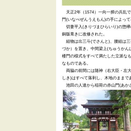
天正2年（1574）一向一揆の兵乱で
門(いなべぜんうえもん)の手によっ
切妻平入(きりづまひらいり)の惣欅(
銅版葺きに改修された。
組物は出三斗(でさんと)、腰組は三
づか）を置き、中間梁上(ちゅうかん
楼門の様式をすべて満たした立派な
なものである。
両脇の前間には随神（右大臣・左大
しき)はすべて落剥し、木地のままで
池田の人達から稲荷の赤山門(あか