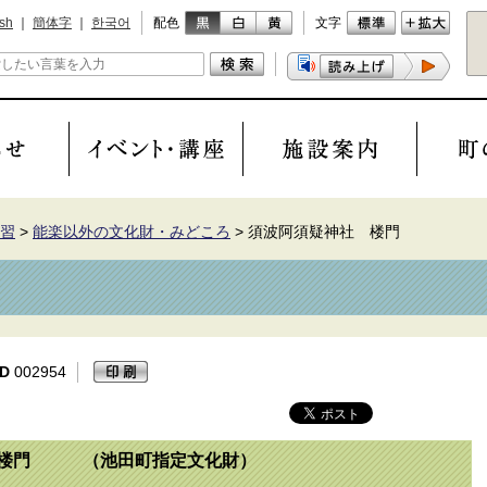
ish
｜
簡体字
｜
한국어
配色
文字
習
>
能楽以外の文化財・みどころ
>
須波阿須疑神社 楼門
D
002954
疑神社楼門 （池田町指定文化財）