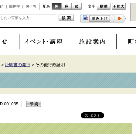
ish
｜
簡体字
｜
한국어
配色
文字
>
証明書の発行
>
その他行政証明
D
001035