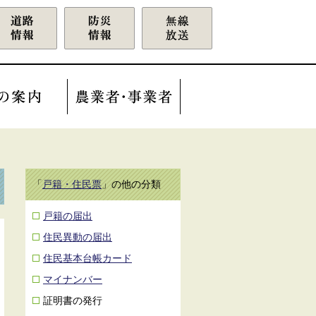
「
戸籍・住民票
」の他の分類
戸籍の届出
住民異動の届出
住民基本台帳カード
マイナンバー
証明書の発行