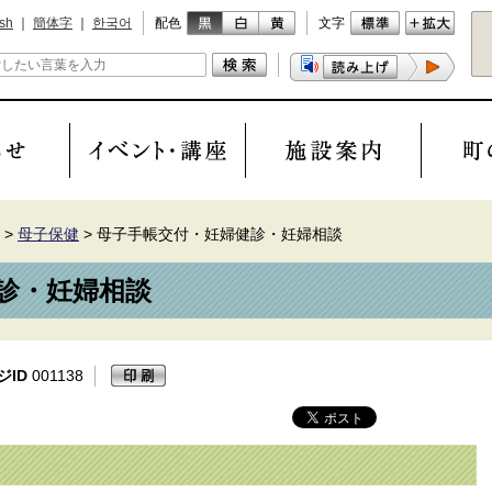
ish
｜
簡体字
｜
한국어
配色
文字
>
母子保健
>
母子手帳交付・妊婦健診・妊婦相談
診・妊婦相談
ジID
001138