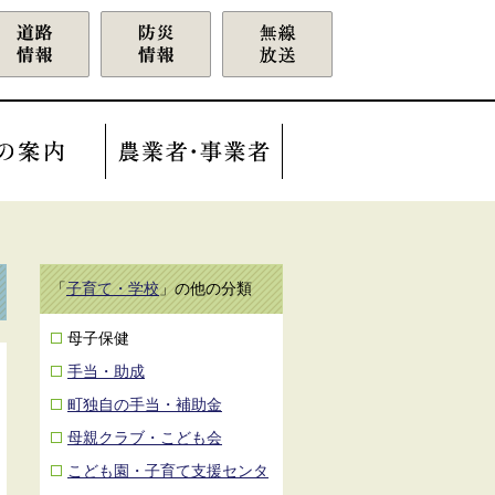
「
子育て・学校
」の他の分類
母子保健
手当・助成
町独自の手当・補助金
母親クラブ・こども会
こども園・子育て支援センタ