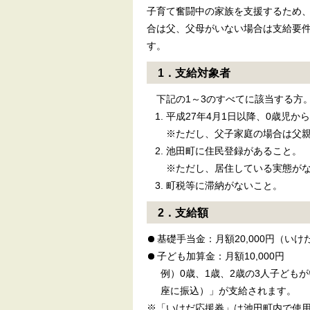
子育て奮闘中の家族を支援するため、
合は父、父母がいない場合は支給要
す。
1．支給対象者
下記の1～3のすべてに該当する方
平成27年4月1日以降、0歳児か
※ただし、父子家庭の場合は父
池田町に住民登録があること。
※ただし、居住している実態が
町税等に滞納がないこと。
2．支給額
基礎手当金：月額20,000円（いけ
子ども加算金：月額10,000円
例）0歳、1歳、2歳の3人子どもが
座に振込）」が支給されます。
※「いけだ応援券」は池田町内で使