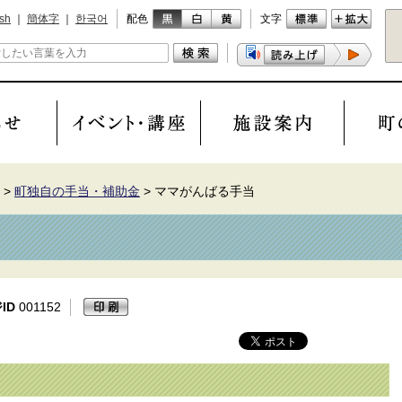
ish
｜
簡体字
｜
한국어
配色
文字
>
町独自の手当・補助金
>
ママがんばる手当
ID
001152