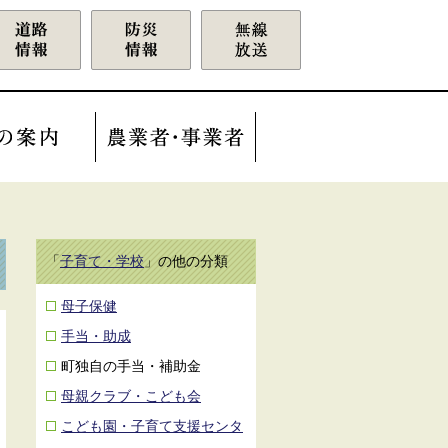
「
子育て・学校
」の他の分類
母子保健
手当・助成
町独自の手当・補助金
母親クラブ・こども会
こども園・子育て支援センタ