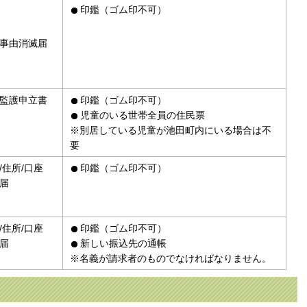
印鑑（ゴム印不可）
事由消滅届
監護申立書
印鑑（ゴム印不可）
児童のいる世帯全員の住民票
※別居している児童が池田町内にいる場合は不
要
/住所/口座
印鑑（ゴム印不可）
届
/住所/口座
印鑑（ゴム印不可）
届
新しい振込先の通帳
※名義が請求者のものでなければなりません。