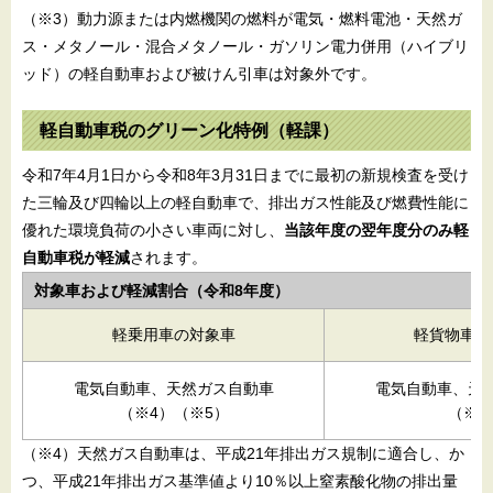
（※3）動力源または内燃機関の燃料が電気・燃料電池・天然ガ
ス・メタノール・混合メタノール・ガソリン電力併用（ハイブリ
ッド）の軽自動車および被けん引車は対象外です。
軽自動車税のグリーン化特例（軽課）
令和7年4月1日から令和8年3月31日までに最初の新規検査を受け
た三輪及び四輪以上の軽自動車で、排出ガス性能及び燃費性能に
優れた環境負荷の小さい車両に対し、
当該年度の翌年度分のみ
軽
自動車税が軽減
されます。
対象車および軽減割合（令和8年度）
軽乗用車の対象車
軽貨物車の
電気自動車、天然ガス自動車
電気自動車、天
（※4）（※5）
（※4
（※4）天然ガス自動車は、平成21年排出ガス規制に適合し、か
つ、平成21年排出ガス基準値より10％以上窒素酸化物の排出量