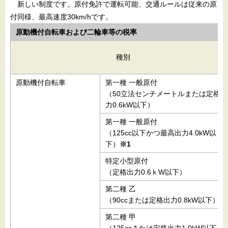
新しい制度です。原付免許で運転可能、交通ルールは従来の原
付同様、最高速度30km/hです。
原動機付自転車および二輪車等の税率
種別
原動機付自転車
第一種 一般原付
（50立法センチメートルまたは定格出
力0.6kW以下）
第一種 一般原付
（125cc以下かつ最高出力4.0kW以
下）
※1
特定小型原付
（定格出力0.6ｋW以下）
第二種 乙
（90ccまたは定格出力0.8kW以下）
第二種 甲