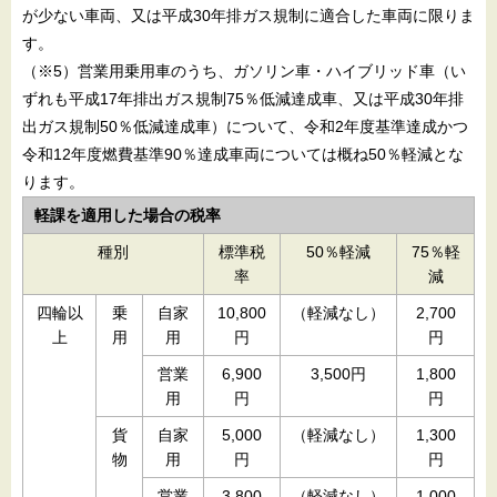
が少ない車両、又は平成30年排ガス規制に適合した車両に限りま
す。
（※5）営業用乗用車のうち、ガソリン車・ハイブリッド車（い
ずれも平成17年排出ガス規制75％低減達成車、又は平成30年排
出ガス規制50％低減達成車）について、令和2年度基準達成かつ
令和12年度燃費基準90％達成車両については概ね50％軽減とな
ります。
軽課を適用した場合の税率
種別
標準税
50％軽減
75％軽
率
減
四輪以
乗
自家
10,800
（軽減なし）
2,700
上
用
用
円
円
営業
6,900
3,500円
1,800
用
円
円
貨
自家
5,000
（軽減なし）
1,300
物
用
円
円
営業
3,800
（軽減なし）
1,000