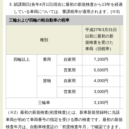
賦課期日(各年4月1日)現在に最初の新規検査から13年を経過
している車両については、重課税率が適用されます。(※3)
三輪および四輪の軽自動車の税率
平成27年3月31日
平
以前に最初の新
以
種別
規検査を受けた
規
車両（旧税率）
車
四輪以上
乗用
自家用
7,200円
営業用
5,500円
貨物
自家用
4,000円
営業用
3,000円
三輪車
3,100円
（※2）最初の新規検査(初度検査)とは、新車新規登録時に当該
車両が初めて車両番号の指定を受ける際の検査です。最初の新規
検査年月は、自動車検査証の「初度検査年月」で確認できます。