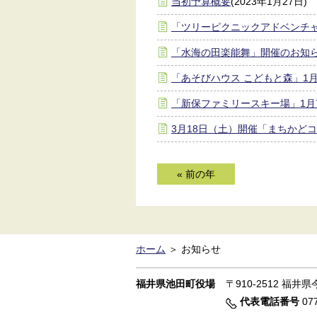
当初予算概要
(2023年1月27日)
「ツリーピクニックアドベンチ
「水海の田楽能舞」開催のお知
「あそびハウス こどもと森」1
「新保ファミリースキー場」1月
3月18日（土）開催「まちかどコンサ
« 前の年
ホーム
＞
お知らせ
福井県池田町役場
〒910-2512
福井県今
代表電話番号
077