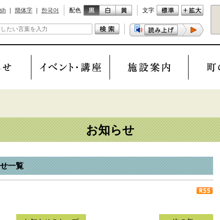
ish
｜
簡体字
｜
한국어
配色
文字
お知らせ
らせ一覧