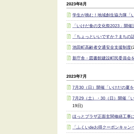
2023年8月
学生が挑む！地域創生協力隊「
「いけだ食の文化祭2023」開催
「ちょっといいですか？まちの
池田町高齢者交通安全支援制度
(
新庁舎・図書館建設町民委員会
2023年7月
7月30（日）開催「いけだの夏
7月29（土）・30（日）開催「
19日)
ほっとプラザ正面玄関修繕工事
「ふくいdeお得クーポンキャン