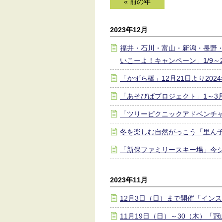
« 前の年
2023年12月
福井・石川・富山・新潟・長野
いこーよ！キャンペーン」1/9～2
「かずら橋」12月21日より20
「あそびばプロジェクト」1～3
「ツリーピクニックアドベンチャ
冬を楽しむ自然がっこう「里ん
「新保ファミリースキー場」今
2023年11月
12月3日（日）まで開催「イン
11月19日（日）～30（木）「