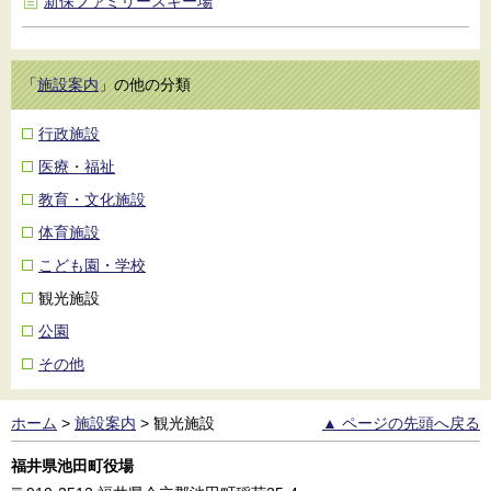
新保ファミリースキー場
「
施設案内
」の他の分類
行政施設
医療・福祉
教育・文化施設
体育施設
こども園・学校
観光施設
公園
その他
ホーム
>
施設案内
>
観光施設
▲ ページの先頭へ戻る
福井県池田町役場