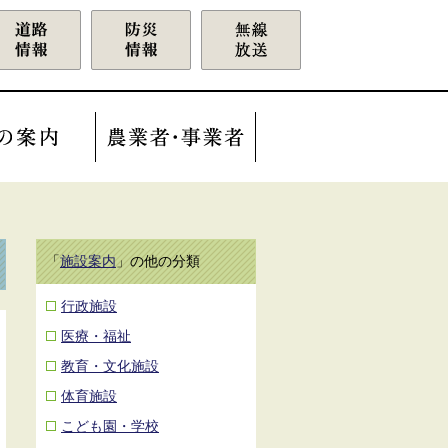
「
施設案内
」の他の分類
行政施設
医療・福祉
教育・文化施設
体育施設
こども園・学校