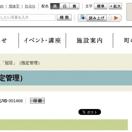
ish
｜
簡体字
｜
한국어
配色
文字
泉「冠荘」（指定管理）
定管理）
ジID
001468