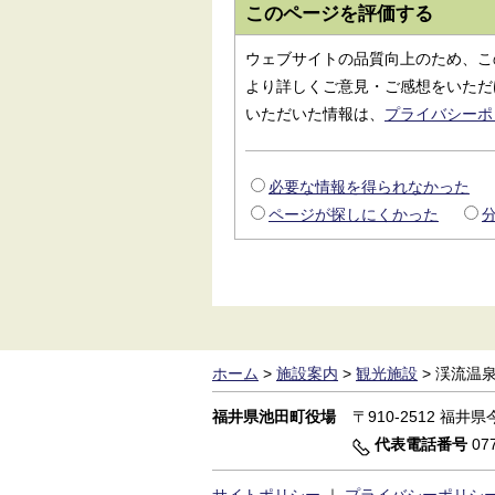
このページを評価する
ウェブサイトの品質向上のため、こ
より詳しくご意見・ご感想をいただ
いただいた情報は、
プライバシーポ
必要な情報を得られなかった
ページが探しにくかった
ホーム
>
施設案内
>
観光施設
>
渓流温
福井県池田町役場
〒910-2512
福井県今
代表電話番号
077