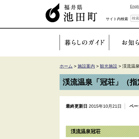
Engl
サイト内検索
ホーム
>
施設案内
>
観光施設
>
渓流温
渓流温泉「冠荘」（指
最終更新日
2015年10月21日
ペー
渓流温泉冠荘