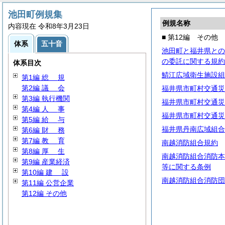
池田町例規集
例規名称
内容現在 令和8年3月23日
■ 第12編 その他
体系
五十音
池田町と福井県との
の委託に関する規約
体系目次
鯖江広域衛生施設組
第1編
総
規
第2編
議
会
福井県市町村交通災
第3編 執行機関
福井県市町村交通災
第4編
人
事
福井県市町村交通災
第5編
給
与
福井県丹南広域組合
第6編
財
務
第7編
教
育
南越消防組合規約
第8編
厚
生
南越消防組合消防本
第9編 産業経済
等に関する条例
第10編
建
設
南越消防組合消防団
第11編 公営企業
第12編 その他